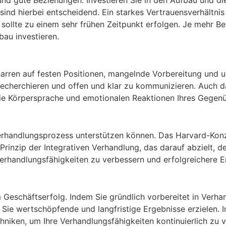
 und gute Beziehungen. Investieren Sie in den Aufbau und d
 sind hierbei entscheidend. Ein starkes Vertrauensverhältni
sollte zu einem sehr frühen Zeitpunkt erfolgen. Je mehr 
bau investieren.
harren auf festen Positionen, mangelnde Vorbereitung und
zu recherchieren und offen und klar zu kommunizieren. Auch
die Körpersprache und emotionalen Reaktionen Ihres Gegenü
erhandlungsprozess unterstützen können. Das Harvard-Konz
inzip der Integrativen Verhandlung, das darauf abzielt, den
Verhandlungsfähigkeiten zu verbessern und erfolgreichere E
Geschäftserfolg. Indem Sie gründlich vorbereitet in Verhan
Sie wertschöpfende und langfristige Ergebnisse erzielen. I
ken, um Ihre Verhandlungsfähigkeiten kontinuierlich zu ver