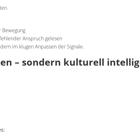
ten.
ur Bewegung
fehlender Anspruch
gelesen
ondern im
klugen Anpassen der Signale
.
den – sondern kulturell intelli
es: