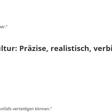
ir.“
ur: Präzise, realistisch, verb
tfalls verteidigen können.“