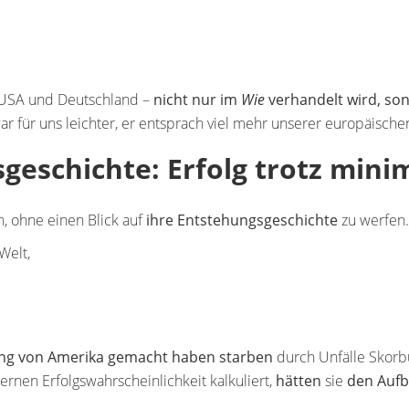
 USA und Deutschland –
nicht nur im
Wie
verhandelt wird, so
für uns leichter, er entsprach viel mehr unserer europäische
eschichte: Erfolg trotz mini
n, ohne einen Blick auf
ihre Entstehungsgeschichte
zu werfen.
Welt,
lung von Amerika gemacht haben starben
durch Unfälle Skorbu
rnen Erfolgswahrscheinlichkeit kalkuliert,
hätten
sie
den Aufb